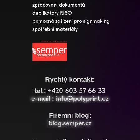
zpracování dokumentů
duplikátory RISO
pomocná zařízení pro signmaking
spotřební materiály
Rychlý kontakt:
tel.: +420 603 57 66 33
e-mail : info@polyprint.cz
e-mail : info@polyprint.cz
Firemní blog:
blog.semper.cz
blog.semper.cz