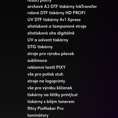
archové A3 DTF tiskárny InkTransfer
rolové DTF tiskárny HD PROFI
UV DTF tiskárny 4v1 Xpress
sítotiskové a tamponové stroje
sítotisková síta digitálně
UV a solvent tiskárny
DTG tiskárny
stroje pro výrobu placek
sublimace
reklamní textil PIXY
vše pro potisk stuh
stroje na logoprinty
vše pro výrobu klíčenek
tiskárny na štítky print/cut
tiskárny s bílým tonerem
flitry PixMaker Pro
laminátory