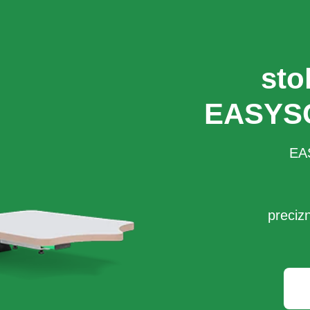
sto
EASYS
EA
precizn