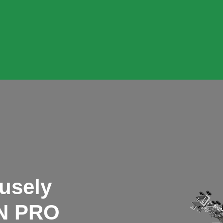
usely
N PRO