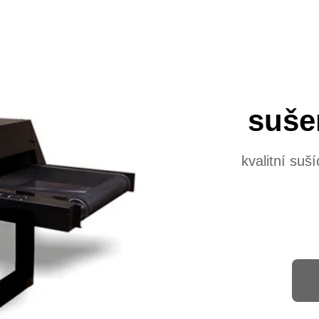
sušen
kvalitní suš