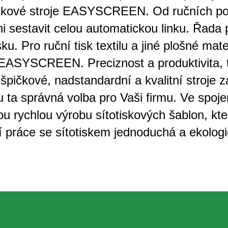
tiskové stroje EASYSCREEN. Od ručních po
ni sestavit celou automatickou linku. Řada
sku. Pro ruční tisk textilu a jiné plošné ma
ASYSCREEN. Preciznost a produktivita, to
 špičkové, nadstandardní a kvalitní stroje 
ou ta správná volba pro Vaši firmu. Ve spo
ou rychlou výrobu sítotiskových šablon, kt
í práce se sítotiskem jednoduchá a ekologi