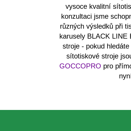
vysoce kvalitní síto
konzultaci jsme schop
různých výsledků při ti
karusely BLACK LINE E
stroje - pokud hledáte
sítotiskové stroje js
GOCCOPRO
pro přím
nyn