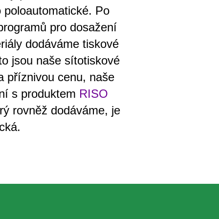
 poloautomatické. Po
 programů pro dosažení
teriály dodáváme tiskové
 jsou naše sítotiskové
za příznivou cenu, naše
jení s produktem
RISO
erý rovněž dodáváme, je
cká.