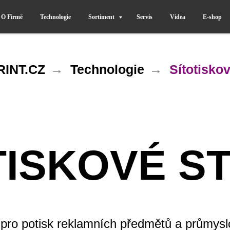
O Firmě
Technologie
Sortiment
Servis
Videa
E-shop
INT.CZ
→
Technologie
→
Sítotiskov
TISKOVÉ S
e pro potisk reklamních předmětů a průmysl